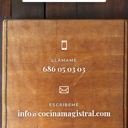

LLÁMAME
686 05 03 03

ESCRÍBEME
info@cocinamagistral.com